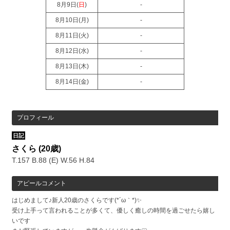
8月9日(
日
)
-
8月10日(
月
)
-
8月11日(
火
)
-
8月12日(
水
)
-
8月13日(
木
)
-
8月14日(
金
)
-
プロフィール
日記
さくら
(20歳)
T.157 B.88 (E) W.56 H.84
アピールコメント
はじめまして♪新人20歳のさくらです(*´ω｀*)✨
受け上手って言われることが多くて、優しく癒しの時間を過ごせたら嬉し
いです