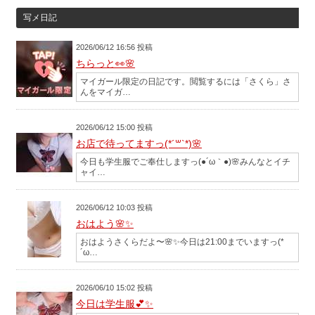
写メ日記
2026/06/12 16:56 投稿
ちらっと👀🌸
マイガール限定の日記です。閲覧するには「さくら」さ
んをマイガ…
2026/06/12 15:00 投稿
お店で待ってますっ(*´꒳`*)🌸
今日も学生服でご奉仕しますっ(●´ω｀●)🌸みんなとイチ
ャイ…
2026/06/12 10:03 投稿
おはよう🌸✨
おはようさくらだよ〜🌸✨今日は21:00までいますっ(*
´ω…
2026/06/10 15:02 投稿
今日は学生服💕✨