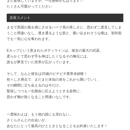
まだ緊張していますが、一生懸命がんばります♡
たくさん可愛がってください
店長コメント
まるで異国の風を感じさせるハーフ系の美しさに、思わず二度見してしま
うこと間違いなし。透き通るような肌と、吸い込まれそうな瞳は、初対面
でも一気に心を奪われます。
Eカップという恵まれたボディラインは、彼女の最大の武器。
柔らかくて思わず手を伸ばしたくなるその胸元には、
誰もが夢見ていた世界が広がっています。
そして、なんと彼女は20歳のピチピチ業界未経験！
初々しさ満点で、まだまだ未知の扉をこれから開いていく、
その瞬間に立ち会えるのは今だけ。
緊張しつつも一生懸命に応えようとする姿勢に、
思わず胸が熱くなること間違いなしです。
一度味わえば、もう他の誰にも戻れない。
さくらさんとの出会いが、
あなたにとって最高のひとときとなることをお約束いたします！