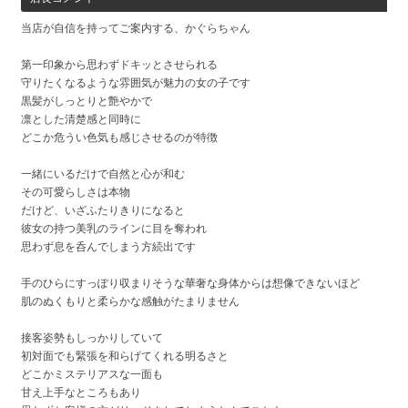
当店が自信を持ってご案内する、かぐらちゃん
第一印象から思わずドキッとさせられる
守りたくなるような雰囲気が魅力の女の子です
黒髪がしっとりと艶やかで
凛とした清楚感と同時に
どこか危うい色気も感じさせるのが特徴
一緒にいるだけで自然と心が和む
その可愛らしさは本物
だけど、いざふたりきりになると
彼女の持つ美乳のラインに目を奪われ
思わず息を呑んでしまう方続出です
手のひらにすっぽり収まりそうな華奢な身体からは想像できないほど
肌のぬくもりと柔らかな感触がたまりません
接客姿勢もしっかりしていて
初対面でも緊張を和らげてくれる明るさと
どこかミステリアスな一面も
甘え上手なところもあり