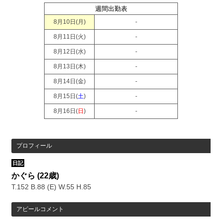
週間出勤表
8月10日(
月
)
-
8月11日(
火
)
-
8月12日(
水
)
-
8月13日(
木
)
-
8月14日(
金
)
-
8月15日(
土
)
-
8月16日(
日
)
-
プロフィール
日記
かぐら
(22歳)
T.152 B.88 (E) W.55 H.85
アピールコメント